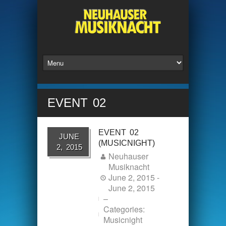
EVENT 02
EVENT 02
JUNE
(MUSICNIGHT)
2, 2015
Neuhauser
Musiknacht
June 2, 2015 -
June 2, 2015
–
Categories:
Musicnight