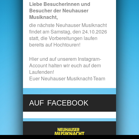
Liebe Besucherinnen und
Besucher der Neuhauser
Musiknacht,
die nächste Neuhauser Musiknacht
findet am Samstag, den 24.10.2026
statt, die Vorbereitungen laufen
bereits auf Hochtouren!
Hier und auf unserem
Instagram-
Account
halten wir euch auf dem
Laufenden!
Euer Neuhauser Musiknacht-Team
AUF FACEBOOK